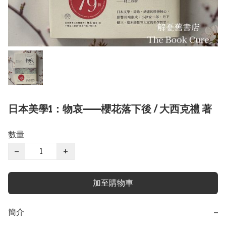
日本美學1：物哀——櫻花落下後 / 大西克禮 著
數量
−
+
加至購物車
簡介
−