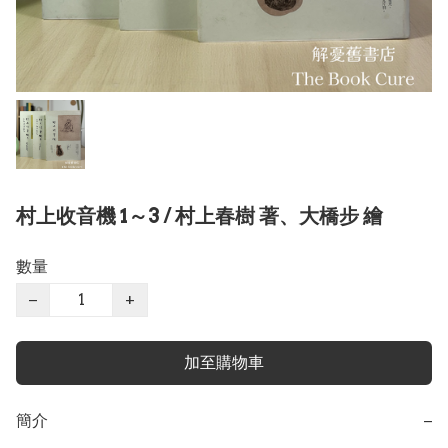
村上收音機 1～3 / 村上春樹 著、大橋步 繪
數量
−
+
加至購物車
簡介
−