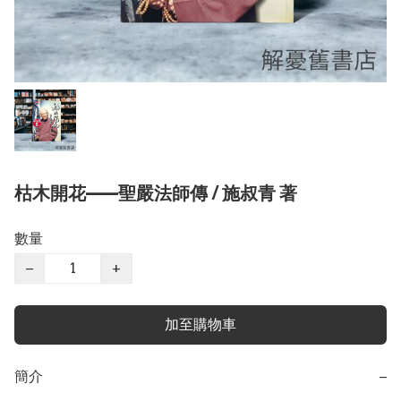
枯木開花——聖嚴法師傳 / 施叔青 著
數量
−
+
加至購物車
簡介
−