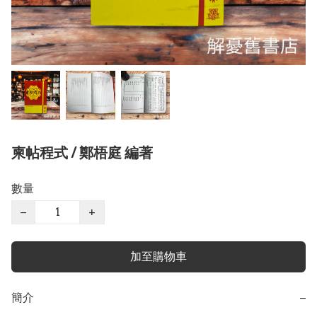
柬帖程式 / 鄭梧庭 編著
數量
−
+
加至購物車
簡介
−