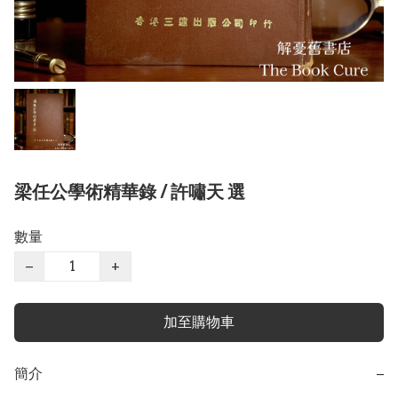
梁任公學術精華錄 / 許嘯天 選
數量
−
+
加至購物車
簡介
−