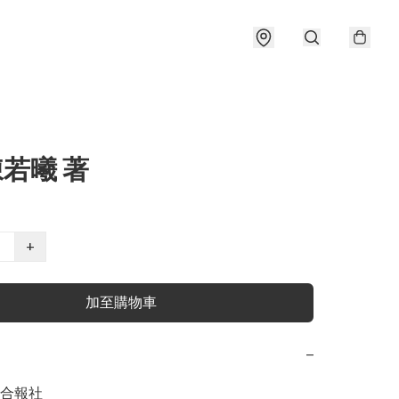
陳若曦 著
+
加至購物車
−
合報社
