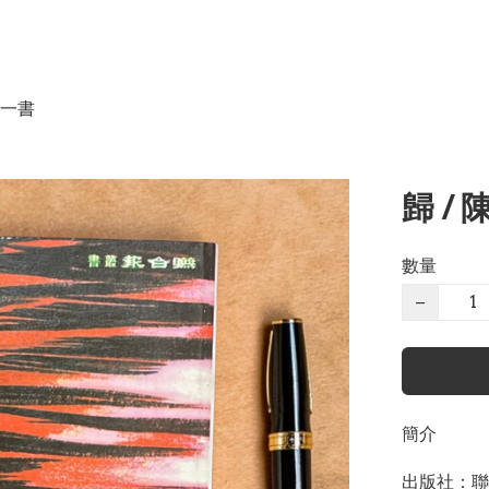
一書
歸 / 
數量
−
簡介
出版社：聯