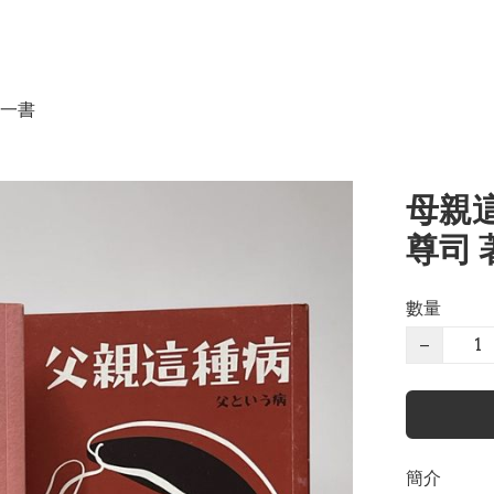
一書
母親這
尊司 
數量
−
簡介