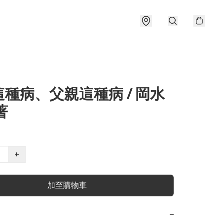
種病、父親這種病 / 岡水
著
+
加至購物車
−