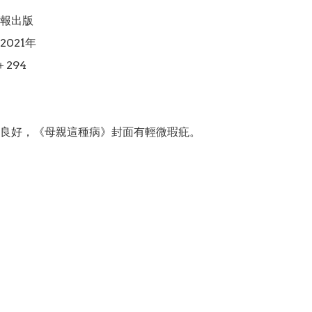
報出版

021年

294

良好，《母親這種病》封面有輕微瑕疪。