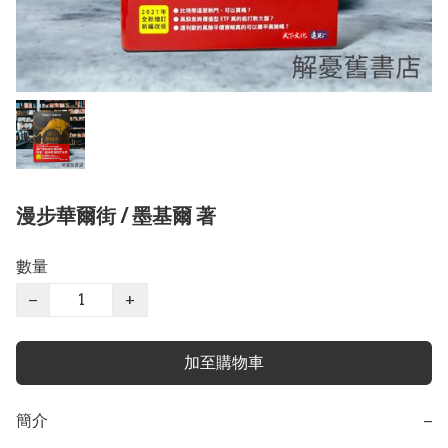
漫步華爾街 / 墨基爾 著
數量
−
+
加至購物車
簡介
−