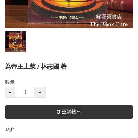
為帝王上菜 / 林志國 著
數量
−
+
加至購物車
簡介
−