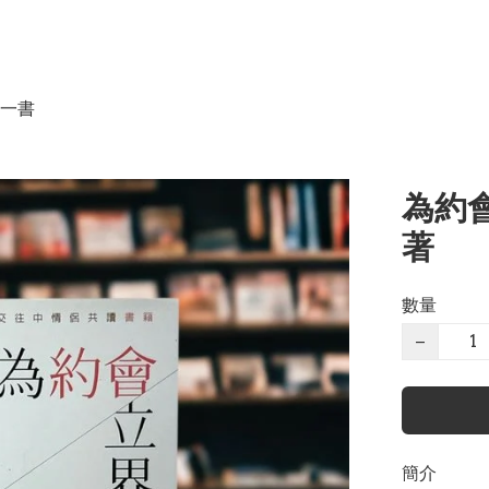
一書
為約會
著
數量
−
簡介