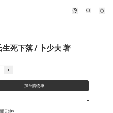
生死下落 / 卜少夫 著
+
加至購物車
−
聞天地社
