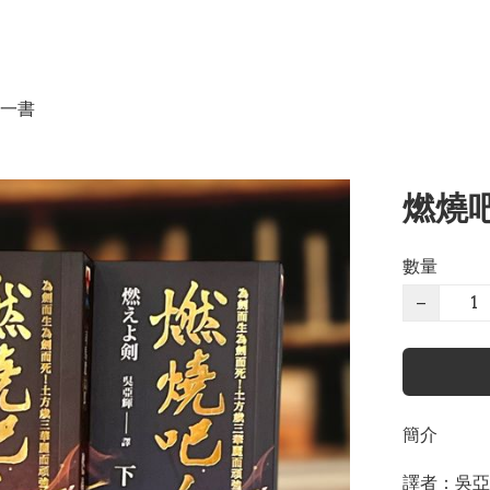
一書
燃燒吧
數量
−
簡介
譯者：吳亞