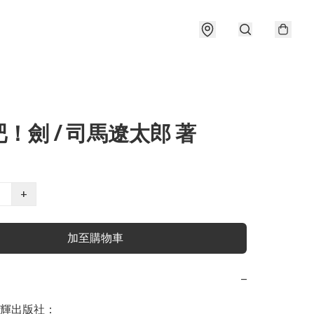
！劍 / 司馬遼太郎 著
+
加至購物車
−
輝出版社：
