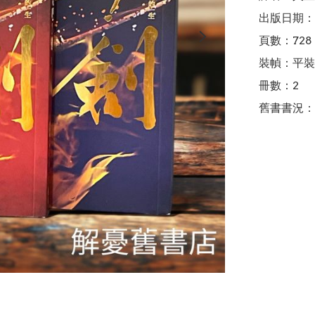
出版日期：2
頁數：728

裝幀：平裝

冊數：2

舊書書況：