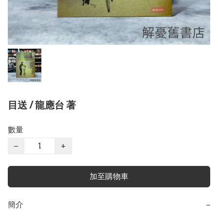
目送 / 龍應台 著
數量
−
+
加至購物車
簡介
−