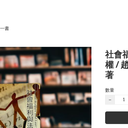
一書
社會
權 /
著
數量
−