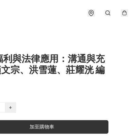
福利與法律應用：溝通與充
 趙文宗、洪雪蓮、莊耀洸 編
+
加至購物車