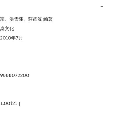
−
宗、洪雪蓮、莊耀洸 編著

桌文化

010年7月

89888072200
