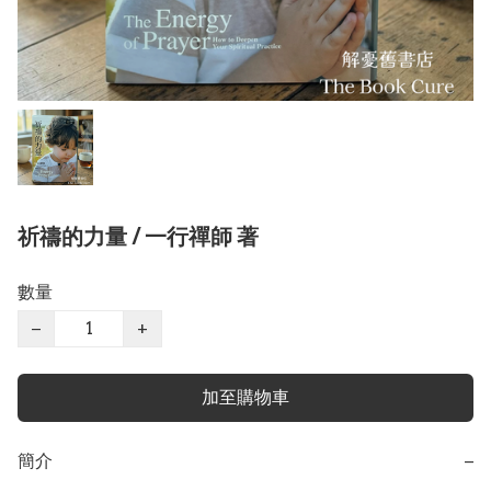
祈禱的力量 / 一行禪師 著
數量
−
+
加至購物車
簡介
−