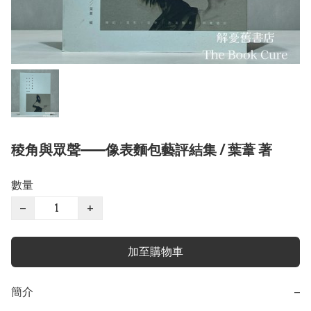
稜角與眾聲——像表麵包藝評結集 / 葉葦 著
數量
−
+
加至購物車
簡介
−