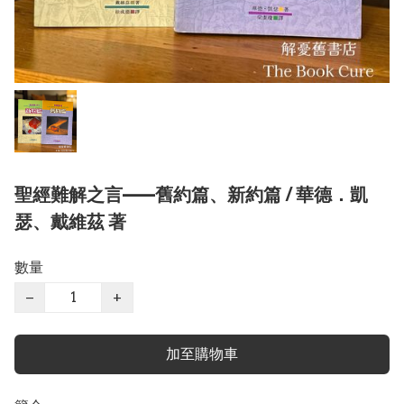
聖經難解之言——舊約篇、新約篇 / 華德．凱
瑟、戴維茲 著
數量
−
+
加至購物車