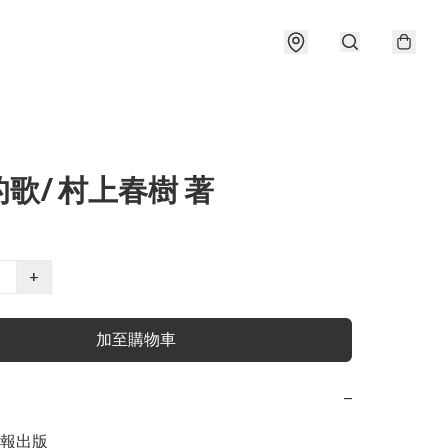
歌/ 村上春樹 著
+
加至購物車
−
報出版
