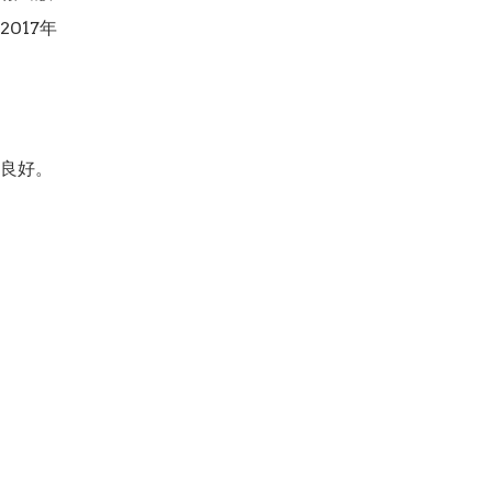
017年

良好。