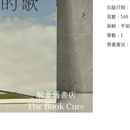
出版日期：2
頁數：165

裝幀：平裝

冊數：1

舊書書況：