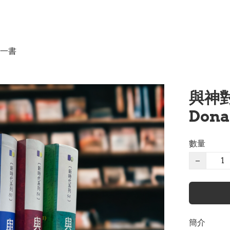
一書
與神對話
Dona
數量
−
簡介