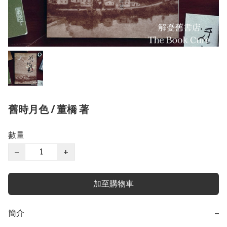
舊時月色 / 董橋 著
數量
−
+
加至購物車
簡介
−