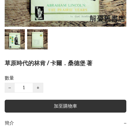
草原時代的林肯 / 卡爾．桑德堡 著
數量
−
+
加至購物車
簡介
−