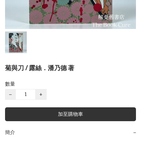
菊與刀 / 露絲．潘乃德 著
數量
−
+
加至購物車
簡介
−