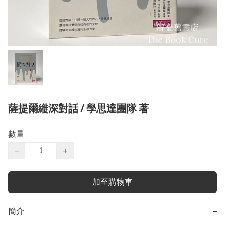
薩提爾縰深對話 / 學思達團隊 著
數量
−
+
加至購物車
簡介
−