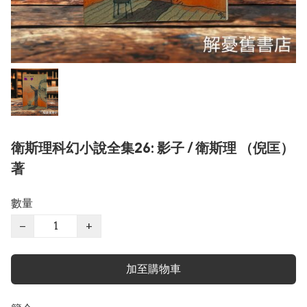
衛斯理科幻小說全集26: 影子 / 衛斯理 （倪匡）
著
數量
−
+
加至購物車