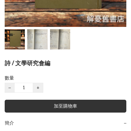
詩 / 文學研究會編
數量
−
+
加至購物車
簡介
−