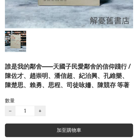
誰是我的鄰舍——天國子民愛鄰舍的信仰踐行 /
陳佐才、趙崇明、潘信超、紀治興、孔維樂、
陳楚思、賴勇、思程、司徒咏姍、陳競存 等著
數量
−
+
加至購物車