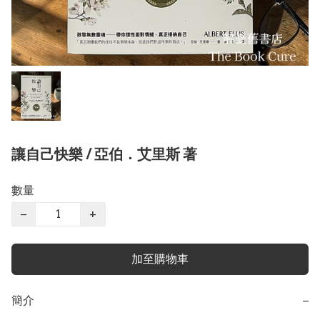
讓自己快樂 / 亞伯．艾里斯 著
數量
−
+
加至購物車
簡介
−