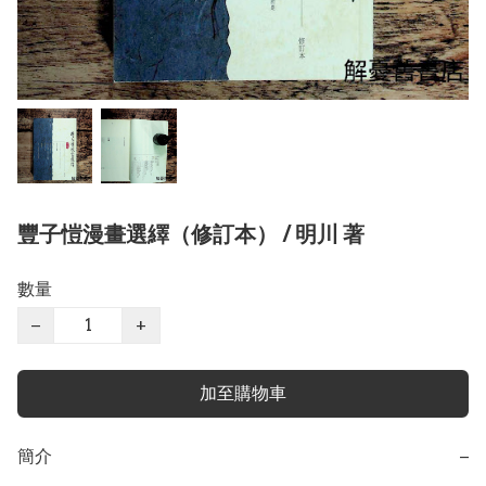
豐子愷漫畫選繹（修訂本） / 明川 著
數量
−
+
加至購物車
簡介
−