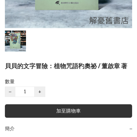
貝貝的文字冒險：植物咒語䄪奧祕 / 董啟章 著
數量
−
+
加至購物車
簡介
−