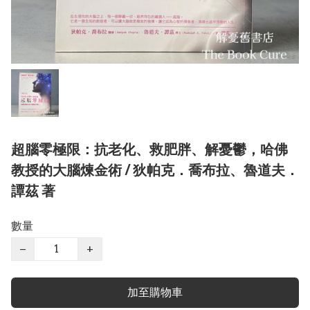
超腦零極限：抗老化、救肥胖、解憂鬱，哈佛
教授的大腦煉金術 / 狄帕克．喬布拉、魯道夫．
譚茲 著
數量
−
+
加至購物車