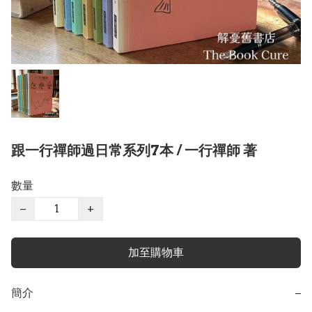
跟一行禪師過日常系列7本 / 一行禪師 著
數量
−
+
加至購物車
簡介
−