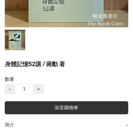
身體記憶52講 / 蔣勳 著
數量
−
+
加至購物車
簡介
−