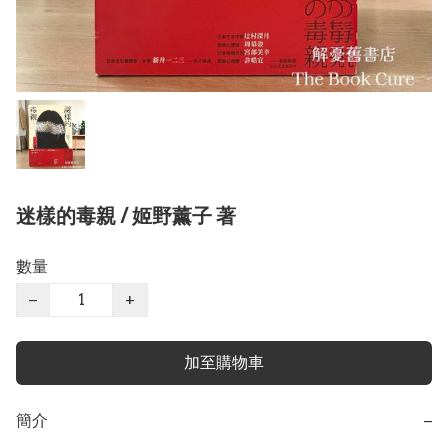
迷樣的毒親 / 姬野薰子 著
數量
−
+
加至購物車
簡介
−