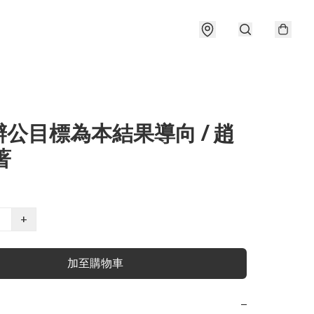
公目標為本結果導向 / 趙
著
+
加至購物車
−