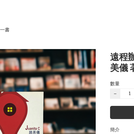
一書
遠程辦
美儀 
數量
−
簡介