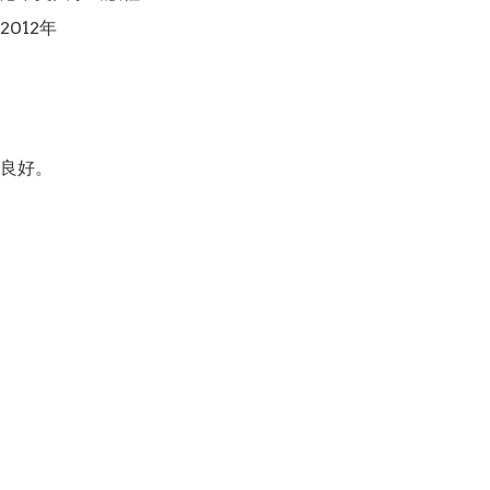
012年

良好。