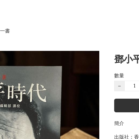
一書
鄧小平
數量
−
簡介
出版社：香