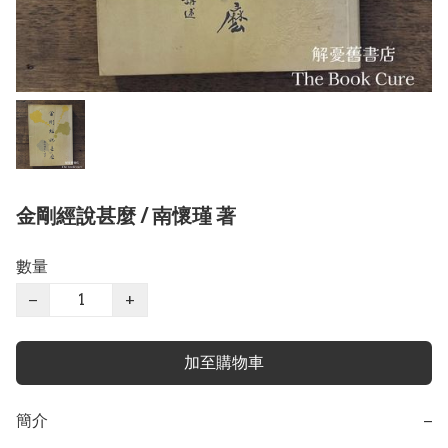
金剛經說甚麼 / 南懷瑾 著
數量
−
+
加至購物車
簡介
−