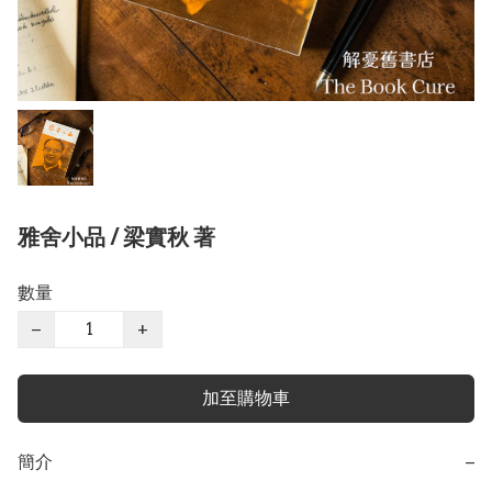
雅舍小品 / 梁實秋 著
數量
−
+
加至購物車
簡介
−