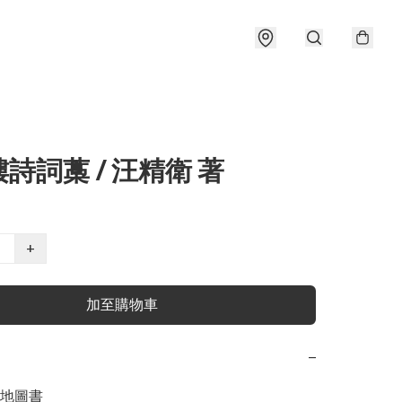
詩詞藁 / 汪精衛 著
+
加至購物車
−
地圖書
