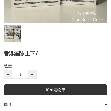
香港築跡 上下 /
數量
−
+
加至購物車
簡介
−