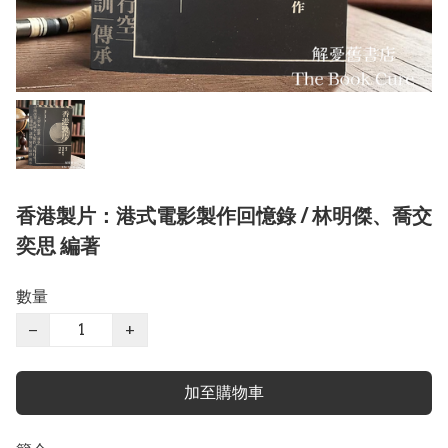
香港製片：港式電影製作回憶錄 / 林明傑、喬交
奕思 編著
數量
−
+
加至購物車