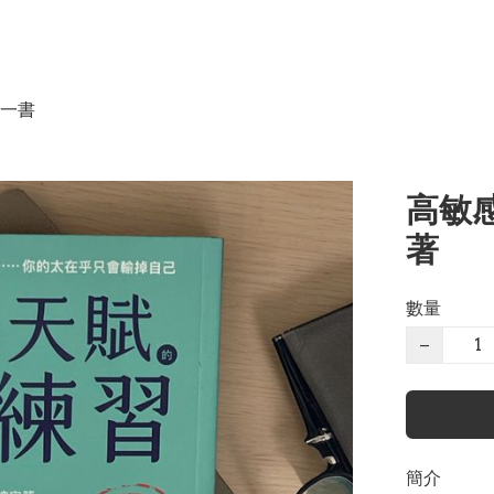
一書
高敏感
著
數量
−
簡介