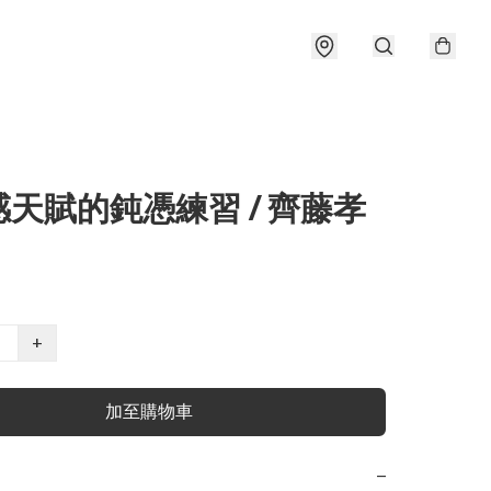
天賦的鈍憑練習 / 齊藤孝
+
加至購物車
−