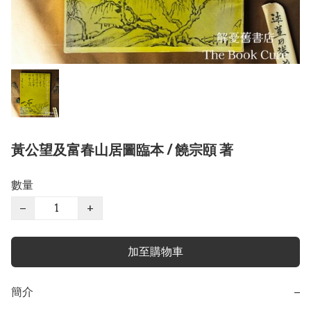
黃公望及富春山居圖臨本 / 饒宗頤 著
數量
−
+
加至購物車
簡介
−