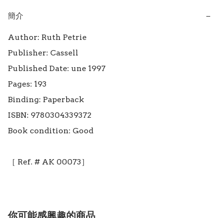
簡介
−
Author: Ruth Petrie

Publisher: Cassell

Published Date: une 1997

Pages: 193

Binding: Paperback

ISBN: 9780304339372

Book condition: Good

［ Ref. # AK 00073］
你可能感興趣的商品