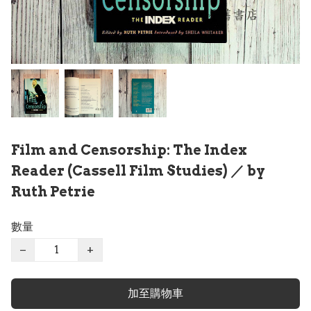
Film and Censorship: The Index
Reader (Cassell Film Studies) ／ by
Ruth Petrie
數量
−
+
加至購物車