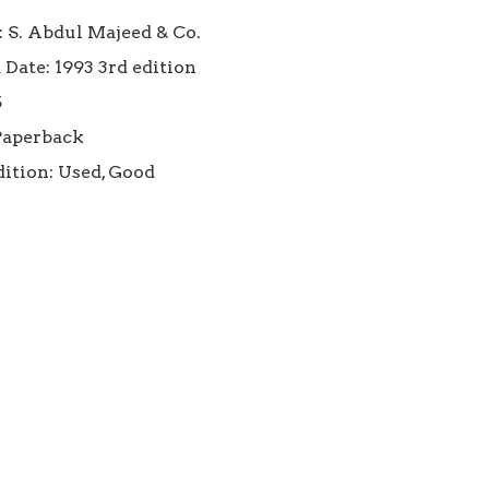
 S. Abdul Majeed & Co.

Date: 1993 3rd edition



Paperback

ition: Used, Good