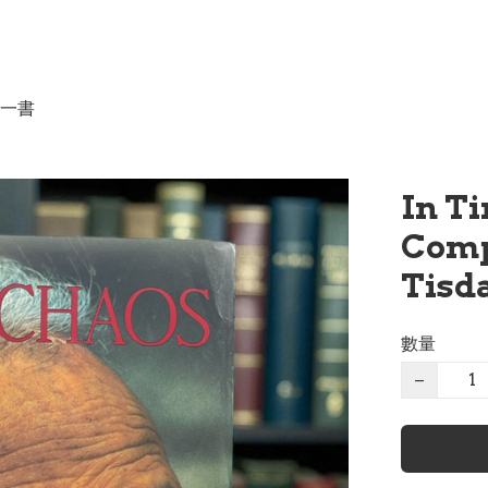
一書
In Ti
Comp
Tisda
數量
−