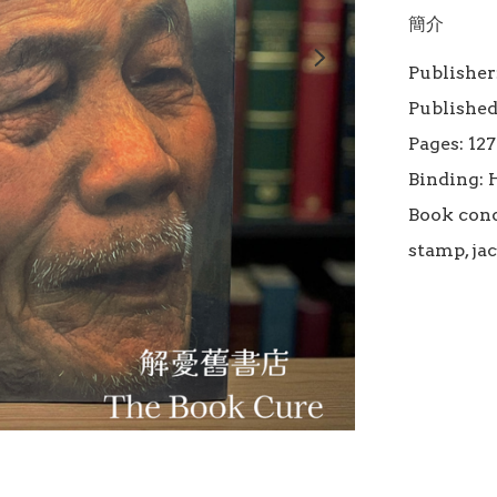
簡介
Publisher
Published
Pages: 127

Binding: 
Book condi
stamp, jac