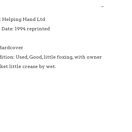
−
: Helping Hand Ltd

 Date: 1994 reprinted

Hardcover

tion: Used, Good, little foxing, with owner 
ket little crease by wet.