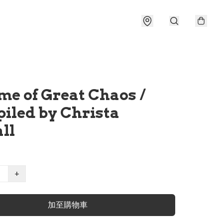
me of Great Chaos /
iled by Christa
ll
+
加至購物車