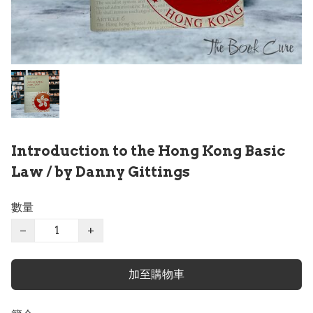
Introduction to the Hong Kong Basic
Law / by Danny Gittings
數量
−
+
加至購物車