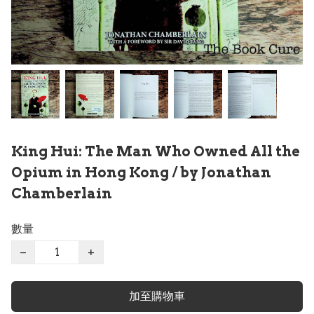
King Hui: The Man Who Owned All the
Opium in Hong Kong / by Jonathan
Chamberlain
數量
−
+
加至購物車