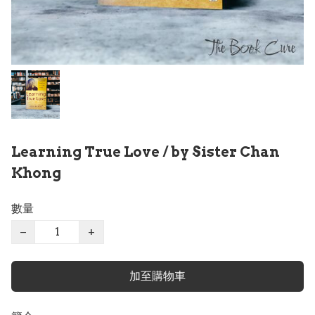
Learning True Love / by Sister Chan
Khong
數量
−
+
加至購物車