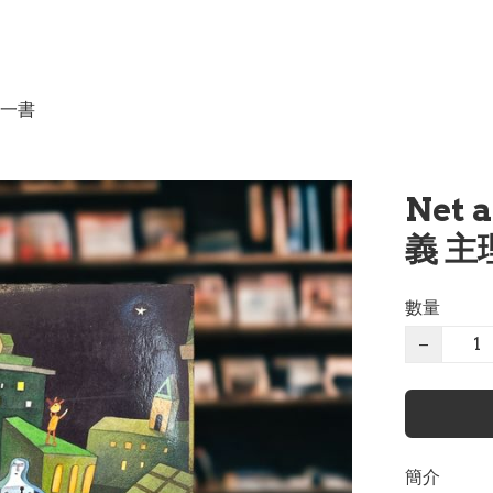
一書
Net 
義 主
數量
−
簡介