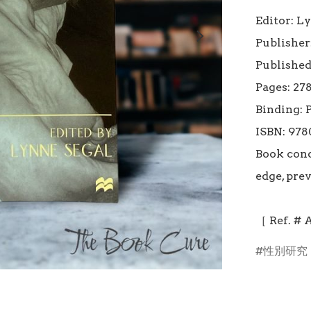
Editor: Ly
Publisher
Published 
Pages: 278
Binding: 
ISBN: 978
Book condi
edge, pre
［ Ref. #
性別研究