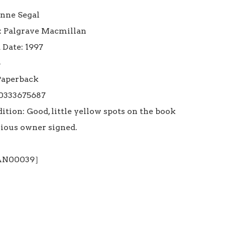
nne Segal 

: Palgrave Macmillan

Date: 1997



Paperback

0333675687

tion: Good, little yellow spots on the book 
vious owner signed.

 AN00039］