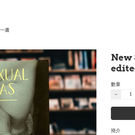
一書
New 
edit
數量
−
簡介