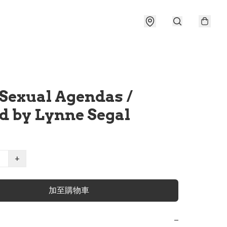
Sexual Agendas /
ed by Lynne Segal
+
加至購物車
−